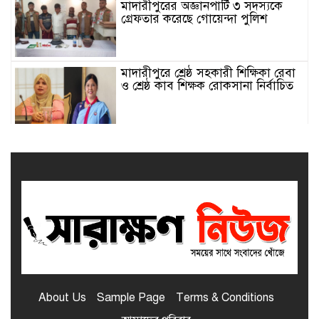
মাদারীপুরের অজ্ঞানপার্টি ৩ সদস্যকে
গ্রেফতার করেছে গোয়েন্দা পুলিশ
মাদারীপুরে শ্রেষ্ঠ সহকারী শিক্ষিকা রেবা
ও শ্রেষ্ঠ কাব শিক্ষক রোকসানা নির্বাচিত
মাদারীপুরে শ্রেষ্ঠ প্রধান শিক্ষিকা নির্বাচিত
শিবচরের সেলিনা
মাদারীপুর জেলার শ্রেষ্ঠ প্রধান শিক্ষক
নির্বাচিত হলেন শিবচরের ইদ্রিশ আলী
শিবচরে আত্মপ্রকাশ হলো “শিবচর পোস্ট
গ্র্যাজুয়েট প্রেস অ্যান্ড মিডিয়া
About Us
Sample Page
Terms & Conditions
অ্যালায়েন্স”