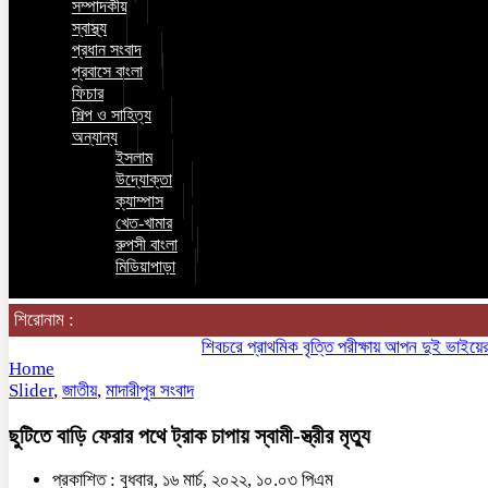
সম্পাদকীয়
স্বাস্থ্য
প্রধান সংবাদ
প্রবাসে বাংলা
ফিচার
শিল্প ও সাহিত্য
অন্যান্য
ইসলাম
উদ্যোক্তা
ক্যাম্পাস
খেত-খামার
রুপসী বাংলা
মিডিয়াপাড়া
শিরোনাম :
শিবচরে প্রাথমিক বৃত্তি পরীক্ষায় আপন দুই ভাইয়ের অনন্য
Home
Slider
,
জাতীয়
,
মাদারীপুর সংবাদ
ছুটিতে বাড়ি ফেরার পথে ট্রাক চাপায় স্বামী-স্ত্রীর মৃত্যু
প্রকাশিত : বুধবার, ১৬ মার্চ, ২০২২, ১০.০৩ পিএম