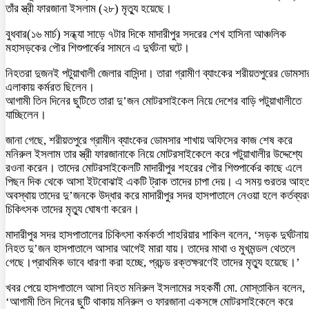
তাঁর স্ত্রী ফারজানা ইসলাম (২৮) মৃত্যু হয়েছে।
বুধবার(১৬ মার্চ) সন্ধ্যা সাড়ে ৭টার দিকে মাদারীপুর সদরের শেখ হাসিনা আঞ্চলিক
মহাসড়কের পৌর শিশুপার্কের সামনে এ দুর্ঘটনা ঘটে।
নিহতরা দুজনই পটুয়াখালী জেলার বাসিন্দা। তারা গ্রামীণ ব্যাংকের শরীয়তপুরের ডোমসা
এলাকায় কর্মরত ছিলেন।
আগামী তিন দিনের ছুটিতে তারা দু’জন মোটরসাইকেল নিয়ে দেশের বাড়ি পটুয়াখালীতে
যাচ্ছিলেন।
জানা গেছে, শরীয়তপুরে গ্রামীন ব্যাংকের ডোমসার শাখায় অফিসের কাজ শেষ করে
মনিরুল ইসলাম তার স্ত্রী ফারজানাকে নিয়ে মোটরসাইকেলে করে পটুয়াখালীর উদ্দেশ্যে
রওনা করেন। তাদের মোটরসাইকেলটি মাদারীপুর শহরের পৌর শিশুপার্কের কাছে এলে
পিছন দিক থেকে আসা ইটবোঝাই একটি ট্রাক তাদের চাপা দেয়। এ সময় গুরতর আহ
অবস্থায় তাদের দু’জনকে উদ্ধার করে মাদারীপুর সদর হাসপাতালে নেওয়া হলে কর্তব্য
চিকিৎসক তাদের মৃত্যু ঘোষণা করেন।
মাদারীপুর সদর হাসপাতালের চিকিৎসা কর্মকর্তা শাহরিয়ার শাকিল বলেন, ‘সড়ক দুর্ঘটনায়
নিহত দু’জন হাসপাতালে আসার আগেই মারা যায়। তাদের মাথা ও মুখমন্ডল থেতলে
গেছে।প্রাথমিক ভাবে ধারণা করা হচ্ছে, প্রচন্ড রক্তক্ষরণেই তাদের মৃত্যু হয়েছে।’
খবর পেয়ে হাসপাতালে আসা নিহত মনিরুল ইসলামের সহকর্মী মো. মোস্তাকিন বলেন,
‘আগামী তিন দিনের ছুটি থাকায় মনিরুল ও ফারজানা একসঙ্গে মোটরসাইকেলে করে