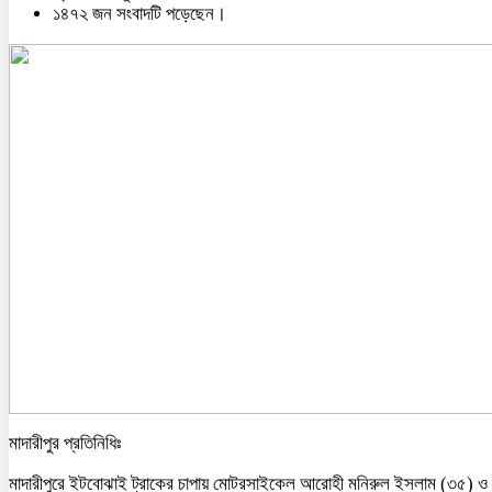
১৪৭২ জন সংবাদটি পড়েছেন।
মাদারীপুর প্রতিনিধিঃ
মাদারীপুরে ইটবোঝাই ট্রাকের চাপায় মোটরসাইকেল আরোহী মনিরুল ইসলাম (৩৫) ও