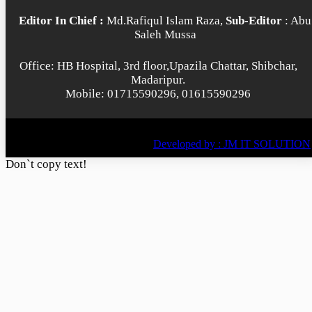
Editor In Chief :
Md.Rafiqul Islam Raza,
Sub-Editor
: Abu
Saleh Mussa
Office: HB Hospital, 3rd floor,Upazila Chattar, Shibchar,
Madaripur.
Mobile: 01715590296, 01615590296
© All rights reserved © 2022
BY
Developed by : JM IT SOLUTION
Don`t copy text!