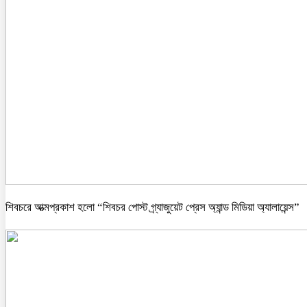
শিবচরে আত্মপ্রকাশ হলো “শিবচর পোস্ট গ্র্যাজুয়েট প্রেস অ্যান্ড মিডিয়া অ্যালায়েন্স”