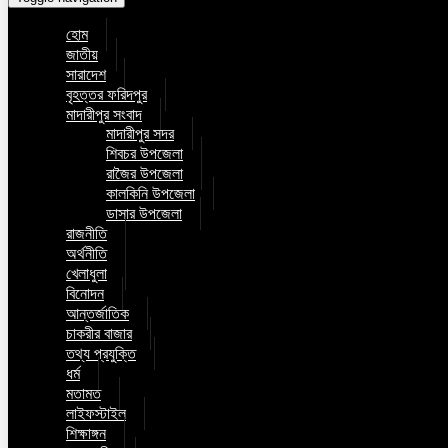
হোম
জাতীয়
সারাদেশ
বৃহত্তর ফরিদপুর
মাদারীপুর সংবাদ
মাদারীপুর সদর
শিবচর উপজেলা
রাজৈর উপজেলা
কালকিনি উপজেলা
ডাসার উপজেলা
রাজনীতি
অর্থনীতি
খেলাধুলা
বিনোদন
আন্তর্জাতিক
চাকরীর বাজার
তথ্য প্রযুক্তি
ধর্ম
মতামত
লাইফস্টাইল
শিক্ষাঙ্গন