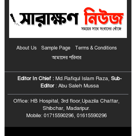
মাদারীপুর জেলার শ্রেষ্ঠ প্রধান শিক্ষক
নির্বাচিত হলেন শিবচরের ইদ্রিশ আলী
শিবচরে আত্মপ্রকাশ হলো “শিবচর পোস্ট
গ্র্যাজুয়েট প্রেস অ্যান্ড মিডিয়া
About Us
Sample Page
Terms & Conditions
অ্যালায়েন্স”
আমাদের পরিবার
শিবচরে বসতঘরে অগ্নিসংযোগের
অভিযোগ, পুড়ে ছাই ঘরবাড়ি ও
মালামাল
Editor In Chief :
Md.Rafiqul Islam Raza,
Sub-
Editor
: Abu Saleh Mussa
শিবচরে শিক্ষার্থীদের জন্য বিনামূল্যে বাস
ভাড়ার ব্যবস্থা করে দিলেন ছাত্রদল নেতা
Office: HB Hospital, 3rd floor,Upazila Chattar,
Shibchar, Madaripur.
Mobile: 01715590296, 01615590296
মাদারীপুরে এসএসসি পরীক্ষার প্রবেশপত্র
আটকে অতিরিক্ত টাকা আদায়ের
© All rights reserved © 2022
অভিযোগ অধ্যক্ষের বিরুদ্ধে