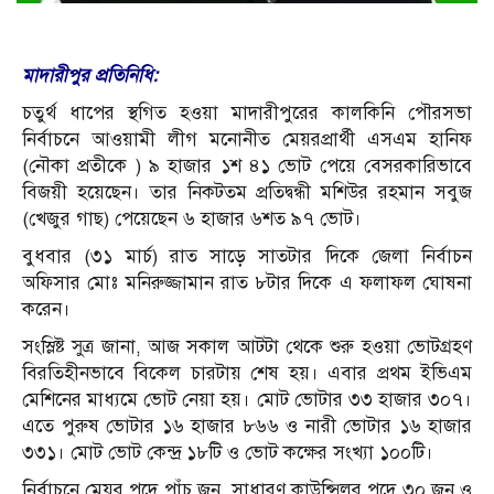
মাদারীপুর প্রতিনিধি:
চতুর্থ ধাপের স্থগিত হওয়া মাদারীপুরের কালকিনি পৌরসভা
নির্বাচনে আওয়ামী লীগ মনোনীত মেয়রপ্রার্থী এসএম হানিফ
(নৌকা প্রতীকে ) ৯ হাজার ১শ ৪১ ভোট পেয়ে বেসরকারিভাবে
বিজয়ী হয়েছেন। তার নিকটতম প্রতিদ্বন্ধী ম‌শিউর রহমান সবুজ
(খেজুর গাছ) পেয়েছেন ৬ হাজার ৬শত ৯৭ ভোট।
বুধবার (৩১ মার্চ) রাত সাড়ে সাতটার দিকে জেলা নির্বাচন
অফিসার মোঃ মনিরুজ্জামান রাত ৮টার দিকে এ ফলাফল ঘোষনা
করেন।
সংস্লিষ্ট সুত্র জানা, আজ সকাল আটটা থেকে শুরু হওয়া ভোটগ্রহণ
বিরতিহীনভাবে বিকেল চারটায় শেষ হয়। এবার প্রথম ইভিএম
মেশিনের মাধ্যমে ভোট নেয়া হয়। মোট ভোটার ৩৩ হাজার ৩০৭।
এতে পুরুষ ভোটার ১৬ হাজার ৮৬৬ ও নারী ভোটার ১৬ হাজার
৩৩১। মোট ভোট কেন্দ্র ১৮টি ও ভোট কক্ষের সংখ্যা ১০০টি।
নির্বাচনে মেয়র পদে পাঁচ জন, সাধারণ কাউন্সিলর পদে ৩০ জন ও