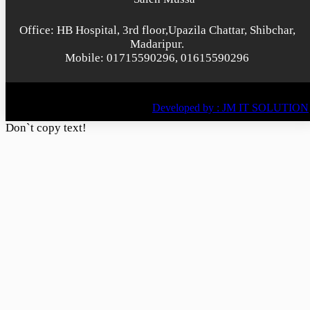
Office: HB Hospital, 3rd floor,Upazila Chattar, Shibchar,
Madaripur.
Mobile: 01715590296, 01615590296
© All rights reserved © 2022
BY
Developed by : JM IT SOLUTION
Don`t copy text!