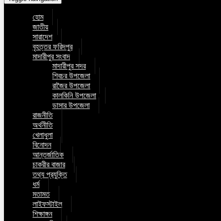
হোম
জাতীয়
সারাদেশ
বৃহত্তর ফরিদপুর
মাদারীপুর সংবাদ
মাদারীপুর সদর
শিবচর উপজেলা
রাজৈর উপজেলা
কালকিনি উপজেলা
ডাসার উপজেলা
রাজনীতি
অর্থনীতি
খেলাধুলা
বিনোদন
আন্তর্জাতিক
চাকরীর বাজার
তথ্য প্রযুক্তি
ধর্ম
মতামত
লাইফস্টাইল
শিক্ষাঙ্গন