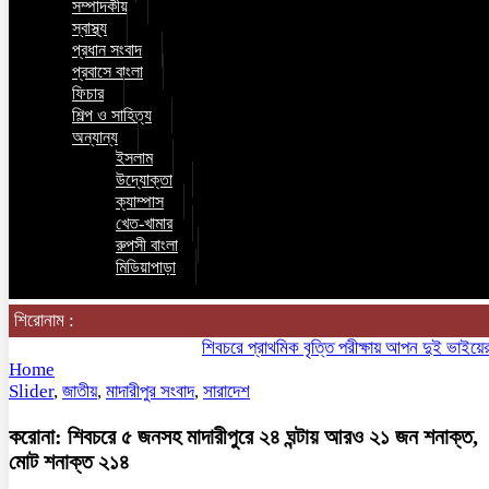
সম্পাদকীয়
স্বাস্থ্য
প্রধান সংবাদ
প্রবাসে বাংলা
ফিচার
শিল্প ও সাহিত্য
অন্যান্য
ইসলাম
উদ্যোক্তা
ক্যাম্পাস
খেত-খামার
রুপসী বাংলা
মিডিয়াপাড়া
শিরোনাম :
শিবচরে প্রাথমিক বৃত্তি পরীক্ষায় আপন দুই ভাইয়ের অনন্য
Home
Slider
,
জাতীয়
,
মাদারীপুর সংবাদ
,
সারাদেশ
করোনা: শিবচরে ৫ জনসহ মাদারীপুরে ২৪ ঘন্টায় আরও ২১ জন শনাক্ত,
মোট শনাক্ত ২১৪