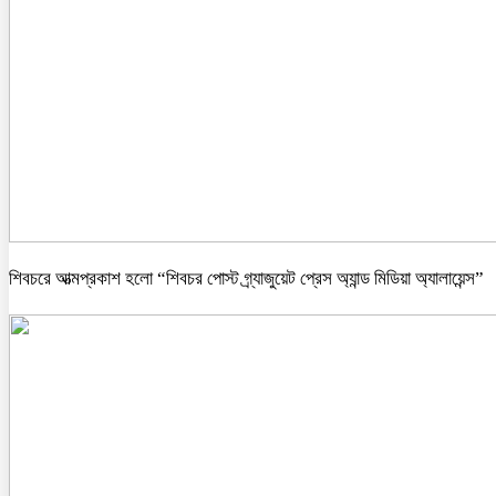
শিবচরে আত্মপ্রকাশ হলো “শিবচর পোস্ট গ্র্যাজুয়েট প্রেস অ্যান্ড মিডিয়া অ্যালায়েন্স”