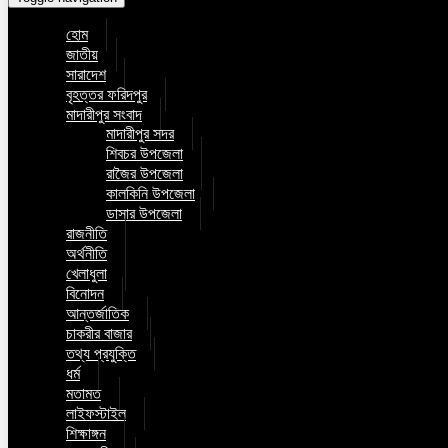
হোম
জাতীয়
সারাদেশ
বৃহত্তর ফরিদপুর
মাদারীপুর সংবাদ
মাদারীপুর সদর
শিবচর উপজেলা
রাজৈর উপজেলা
কালকিনি উপজেলা
ডাসার উপজেলা
রাজনীতি
অর্থনীতি
খেলাধুলা
বিনোদন
আন্তর্জাতিক
চাকরীর বাজার
তথ্য প্রযুক্তি
ধর্ম
মতামত
লাইফস্টাইল
শিক্ষাঙ্গন