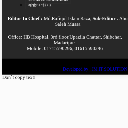
আমাদের পরিবার
Editor In Chief :
Md.Rafiqul Islam Raza,
Sub-Editor
: Abu
Saleh Mussa
Office: HB Hospital, 3rd floor,Upazila Chattar, Shibchar,
Madaripur.
Mobile: 01715590296, 01615590296
© All rights reserved © 2022
BY
Developed by : JM IT SOLUTION
Don`t copy text!