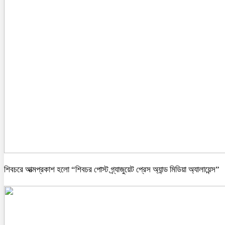
শিবচরে আত্মপ্রকাশ হলো “শিবচর পোস্ট গ্র্যাজুয়েট প্রেস অ্যান্ড মিডিয়া অ্যালায়েন্স”