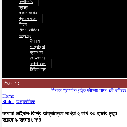
সম্পাদকীয়
স্বাস্থ্য
প্রধান সংবাদ
প্রবাসে বাংলা
ফিচার
শিল্প ও সাহিত্য
অন্যান্য
ইসলাম
উদ্যোক্তা
ক্যাম্পাস
খেত-খামার
রুপসী বাংলা
মিডিয়াপাড়া
শিরোনাম :
শিবচরে প্রাথমিক বৃত্তি পরীক্ষায় আপন দুই ভাইয়ের অনন্য 
Home
Slider
,
আন্তর্জাতিক
করোনা ভাইরাস:বিশ্বে আক্রান্তের সংখ্যা ২ লাখ ৪৩ হাজার,মৃত্যু
হয়েছে ৯ হাজার ৮শ’র