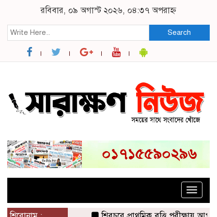
রবিবার, ০৯ অগাস্ট ২০২৬, ০৪:৩৭ অপরাহ্ন
Search
Toggle
naviga
শিরোনাম :
শিবচরে প্রাথমিক বৃত্তি পরীক্ষায় আপন দু