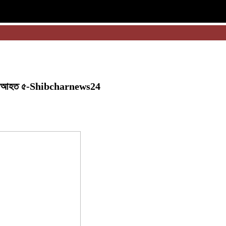
 নারীসহ আহত ৫-Shibcharnews24