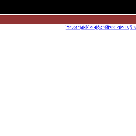
শিবচরে প্রাথমিক বৃত্তি পরীক্ষায় আপন দুই ভাইয়ের