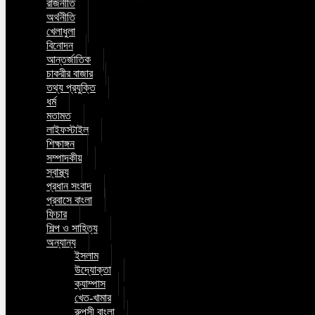
রাজনীতি
অর্থনীতি
খেলাধুলা
বিনোদন
আন্তর্জাতিক
চাকরীর বাজার
তথ্য প্রযুক্তি
ধর্ম
মতামত
লাইফস্টাইল
শিক্ষাঙ্গন
সম্পাদকীয়
স্বাস্থ্য
প্রধান সংবাদ
প্রবাসে বাংলা
ফিচার
শিল্প ও সাহিত্য
অন্যান্য
ইসলাম
উদ্যোক্তা
ক্যাম্পাস
খেত-খামার
রুপসী বাংলা