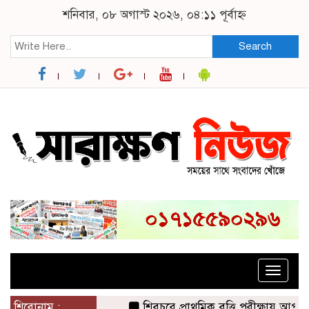
শনিবার, ০৮ অগাস্ট ২০২৬, ০৪:১১ পূর্বাহ্ন
Search
Toggle
naviga
শিরোনাম :
শিবচরে প্রাথমিক বৃত্তি পরীক্ষায় আপন দু