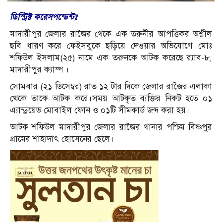
ডিস্ট্রিক্ট করেসপন্ডেন্টঃ
মাদারীপুর জেলার রাজৈর থেকে এক তরুনীর আপত্তিকর অশ্লীল
ছবি ধারণ করে ফেইসবুকে ছড়িয়ে দেওয়ার অভিযোগে মোঃ
শফিউল ইসলাম(২৫) নামে এক তরুনকে আটক করেছে র‌্যাব-৮,
মাদারীপুর ক্যাম্প ।
সোমবার (২১ ডিসেম্বর) রাত ১২ টার দিকে জেলার রাজৈর এলাকা
থেকে তাকে আটক করে।সময় আটকৃত ব্যক্তির নিকট হতে ০১
এ্যান্ড্রয়েড মোবাইল ফোন ও ০১টি সীমকার্ড জব্দ করা হয়।
আটক শফিউল মাদারীপুর জেলার রাজৈর থানার পশ্চিম বিষ্ণপুর
গ্রামের শাহাদাৎ হোসেনের ছেলে।