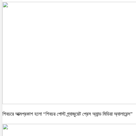
শিবচরে আত্মপ্রকাশ হলো “শিবচর পোস্ট গ্র্যাজুয়েট প্রেস অ্যান্ড মিডিয়া অ্যালায়েন্স”