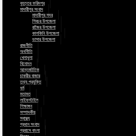
বৃহত্তর ফরিদপুর
মাদারীপুর সংবাদ
মাদারীপুর সদর
শিবচর উপজেলা
রাজৈর উপজেলা
কালকিনি উপজেলা
ডাসার উপজেলা
রাজনীতি
অর্থনীতি
খেলাধুলা
বিনোদন
আন্তর্জাতিক
চাকরীর বাজার
তথ্য প্রযুক্তি
ধর্ম
মতামত
লাইফস্টাইল
শিক্ষাঙ্গন
সম্পাদকীয়
স্বাস্থ্য
প্রধান সংবাদ
প্রবাসে বাংলা