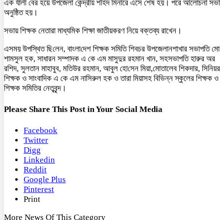
এক র্যালী বের হয়ে উপজেলা কেন্দ্রীয় শহিদ মিনারে এসে শেষ হয়। পরে আলোচনা সভা
অনুষ্ঠিত হয়।
সভায় শিক্ষক নেতারা মাধ্যমিক শিক্ষা জাতীয়করণ নিয়ে বক্তব্য রাখেন।
এসময় উপ‌স্থিত ছি‌লেন, বাংলা‌দেশ শিক্ষক স‌মি‌তি শিবচর উপজেলানশাখার সভাপ‌তি মো
শামসুল হক, সাধারন সম্পাদক এ কে এম মাসুদুর রহমান খান, সহসভাপ‌তি হারুর অর
র‌শিদ, সুলতান মাহাবুব, ম‌তিউর রহমান, আবুল হো‌সেন মিয়া,মোতালেব শিকদার, সি‌নিয়র
শিক্ষক ও সাংবা‌দিক এ কে এম না‌সিরুল হক ও তারা মিয়াসহ বিভিন্ন স্কুলের শিক্ষক 
শিক্ষক স‌মি‌তির নেতৃবৃন্দ।
Please Share This Post in Your Social Media
Facebook
Twitter
Digg
Linkedin
Reddit
Google Plus
Pinterest
Print
More News Of This Category