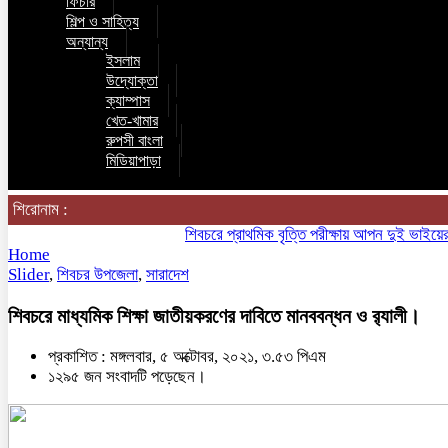
ফিচার
শিল্প ও সাহিত্য
অন্যান্য
ইসলাম
উদ্যোক্তা
ক্যাম্পাস
খেত-খামার
রুপসী বাংলা
মিডিয়াপাড়া
শিরোনাম :
শিবচরে প্রাথমিক বৃত্তি পরীক্ষায় আপন দুই ভাইয়ের অনন্
Home
Slider
,
শিবচর উপজেলা
,
সারাদেশ
শিবচরে মাধ্যমিক শিক্ষা জাতীয়করণের দাবিতে মানববন্ধন ও র‌্যালী।
প্রকাশিত : মঙ্গলবার, ৫ অক্টোবর, ২০২১, ৩.৫৩ পিএম
১২৯৫ জন সংবাদটি পড়েছেন।