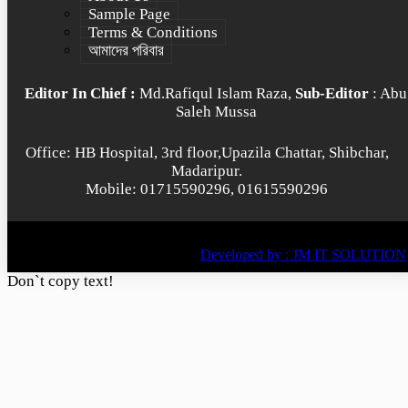
Sample Page
Terms & Conditions
আমাদের পরিবার
Editor In Chief :
Md.Rafiqul Islam Raza,
Sub-Editor
: Abu
Saleh Mussa
Office: HB Hospital, 3rd floor,Upazila Chattar, Shibchar,
Madaripur.
Mobile: 01715590296, 01615590296
© All rights reserved © 2022
BY
Developed by : JM IT SOLUTION
Don`t copy text!