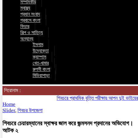
সম্পাদকীয়
স্বাস্থ্য
প্রধান সংবাদ
প্রবাসে বাংলা
ফিচার
শিল্প ও সাহিত্য
অন্যান্য
ইসলাম
উদ্যোক্তা
ক্যাম্পাস
খেত-খামার
রুপসী বাংলা
মিডিয়াপাড়া
শিরোনাম :
শিবচরে প্রাথমিক বৃত্তি পরীক্ষায় আপন দুই ভাইয়ের অনন্য
Home
Slider
,
শিবচর উপজেলা
শিবচরে চেয়ারম্যানের স্বাক্ষর জাল করে জন্মসনদ প্রদানের অভিযোগ।
আটক ২