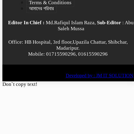
Terms & Conditions
আমাদের পরিবার
Editor In Chief :
Md.Rafiqul Islam Raza,
Sub-Editor
: Abu
Saleh Mussa
Office: HB Hospital, 3rd floor,Upazila Chattar, Shibchar,
Madaripur.
Mobile: 01715590296, 01615590296
© All rights reserved © 2022
BY
Developed by : JM IT SOLUTION
Don`t copy text!