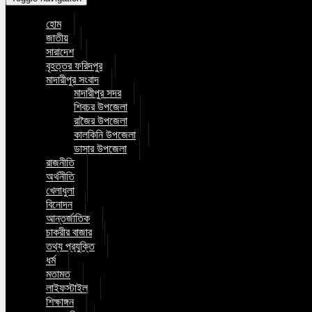
হোম
জাতীয়
সারাদেশ
বৃহত্তর ফরিদপুর
মাদারীপুর সংবাদ
মাদারীপুর সদর
শিবচর উপজেলা
রাজৈর উপজেলা
কালকিনি উপজেলা
ডাসার উপজেলা
রাজনীতি
অর্থনীতি
খেলাধুলা
বিনোদন
আন্তর্জাতিক
চাকরীর বাজার
তথ্য প্রযুক্তি
ধর্ম
মতামত
লাইফস্টাইল
শিক্ষাঙ্গন