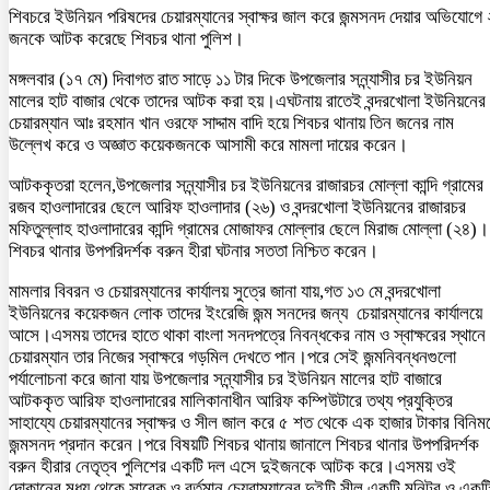
শিবচরে ইউনিয়ন পরিষদের চেয়ারম্যানের স্বাক্ষর জাল করে জন্মসনদ দেয়ার অভিযোগে 
জনকে আটক করেছে শিবচর থানা পুলিশ।
মঙ্গলবার (১৭ মে) দিবাগত রাত সাড়ে ১১ টার দিকে উপজেলার সন্ন্যাসীর চর ইউনিয়ন
মালের হাট বাজার থেকে তাদের আটক করা হয়।এঘটনায় রাতেই বন্দরখোলা ইউনিয়নের
চেয়ারম্যান আঃ রহমান খান ওরফে সাদ্দাম বাদি হয়ে শিবচর থানায় তিন জনের নাম
উল্লেখ করে ও অজ্ঞাত কয়েকজনকে আসামী করে মামলা দায়ের করেন।
আটককৃতরা হলেন,উপজেলার সন্ন্যাসীর চর ইউনিয়নের রাজারচর মোল্লা কান্দি গ্রামের
রজব হাওলাদারের ছেলে আরিফ হাওলাদার (২৬) ও বন্দরখোলা ইউনিয়নের রাজারচর
মফিতুল্লাহ হাওলাদারের কান্দি গ্রামের মোজাফর মোল্লার ছেলে মিরাজ মোল্লা (২৪)।
শিবচর থানার উপপরিদর্শক বরুন হীরা ঘটনার সততা নিশ্চিত করেন।
মামলার বিবরন ও চেয়ারম্যানের কার্যালয় সুত্রে জানা যায়,গত ১৩ মে বন্দরখোলা
ইউনিয়নের কয়েকজন লোক তাদের ইংরেজি জন্ম সনদের জন্য চেয়ারম্যানের কার্যালয়ে
আসে।এসময় তাদের হাতে থাকা বাংলা সনদপত্রে নিবন্ধকের নাম ও স্বাক্ষরের স্থানে
চেয়ারম্যান তার নিজের স্বাক্ষরে গড়মিল দেখতে পান।পরে সেই জন্মনিবন্ধনগুলো
পর্যালোচনা করে জানা যায় উপজেলার সন্ন্যাসীর চর ইউনিয়ন মালের হাট বাজারে
আটককৃত আরিফ হাওলাদারের মালিকানাধীন আরিফ কম্পিউটারে তথ্য প্রযুক্তির
সাহায্যে চেয়ারম্যানের স্বাক্ষর ও সীল জাল করে ৫ শত থেকে এক হাজার টাকার বিনিম
জন্মসনদ প্রদান করেন।পরে বিষয়টি শিবচর থানায় জানালে শিবচর থানার উপপরিদর্শক
বরুন হীরার নেতৃত্ব পুলিশের একটি দল এসে দুইজনকে আটক করে।এসময় ওই
দোকানের মধ্য থেকে সাবেক ও বর্তমান চেয়রাম্যানের দুইটি সীল,একটি মনিটর ও একট