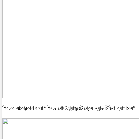
শিবচরে আত্মপ্রকাশ হলো “শিবচর পোস্ট গ্র্যাজুয়েট প্রেস অ্যান্ড মিডিয়া অ্যালায়েন্স”