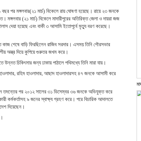
১ বছর পর মঙ্গলবার(২১ মার্চ) বিকেলে রায় ঘোষণা হয়েছে। রায়ে ২৩ জনকে
ত। মঙ্গলবার (২১ মার্চ) বিকেলে মাদারীপুরের অতিরিক্ত জেলা ও দায়রা জজ
াস দেয়া হয়েছে এবং বাকী ৩ আসামি ইতোপূর্বে মৃত্যু বরণ করেছে।
রিতে কাজ শেষে বাড়ি ফিরছিলেন রাজিব সরদার। এসময় তিনি পৌরসভার
শীয় অস্ত্র দিয়ে কুপিয়ে গুরুতর জখম করে।
তে উন্নত চিকিৎসার জন্য ঢাকায় পাঠালে পথিমধ্যে তিনি মারা যায়।
ল হাওলাদার, রহিম হাওলাদার, আছাদ হাওলাদারসহ ৪৭ জনকে আসামী করে
মা
সেন তদন্তের পর ২০১২ সালের ৩১ ডিসেম্বর ৩৬ জনকে অভিযুক্ত করে
কর্মকর্তাসহ ৯ জনের স্বাক্ষ্য গ্রহণ করে। পরে বিচারিক আদালতে
আদেশ দিয়েছেন।
ং।