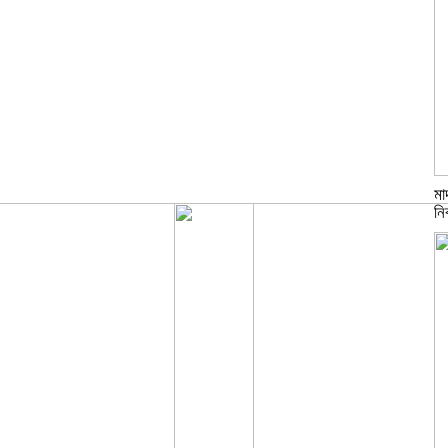
মা
নির