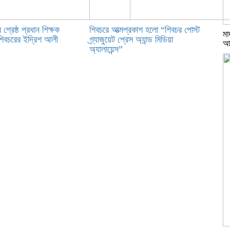
 শ্রেষ্ঠ প্রধান শিক্ষক
শিবচরে আত্মপ্রকাশ হলো “শিবচর পোস্ট
মা
 শিবচরের ইদ্রিশ আলী
গ্র্যাজুয়েট প্রেস অ্যান্ড মিডিয়া
আ
অ্যালায়েন্স”