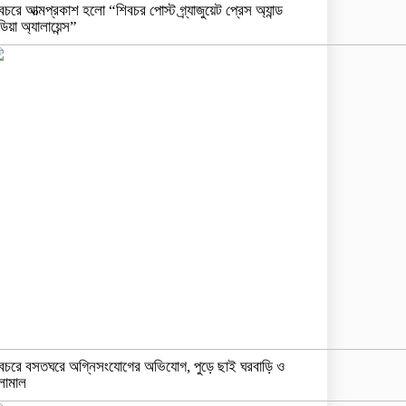
বচরে আত্মপ্রকাশ হলো “শিবচর পোস্ট গ্র্যাজুয়েট প্রেস অ্যান্ড
ডিয়া অ্যালায়েন্স”
বচরে বসতঘরে অগ্নিসংযোগের অভিযোগ, পুড়ে ছাই ঘরবাড়ি ও
লামাল