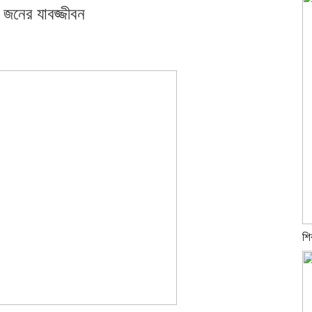
৬ জনের যাবজ্জীবন
শি