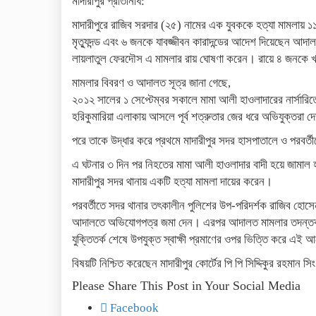
মাদারীপুর প্রতিনিধি:
মাদারীপুরে রাজিব সরদার (২৫) নামের এক যুবককে হত্যা মামলায় ১
মৃত্যুদন্ড এবং ৬ জনকে যাবজ্জীবন কারাদন্ডের আদেশ দিয়েছেন আদাল
লায়লাতুল ফেরদৌস এ মামলার রায় ঘোষণা করেন। রায়ে ৪ জনকে খাল
মামলার বিবরণ ও আদালত সূত্র জানা গেছে,
২০১২ সালের ১ সেপ্টেম্বর সকালে মামা আলী হাওলাদারের নার্সা
হরিকুমারিয়া এলাকায় আসলে পূর্ব শত্রুতার জের ধরে অভিযুক্তরা দে
পরে তাকে উদ্ধার করে প্রথমে মাদারীপুর সদর হাসপাতালে ও পরবর্তী
এ ঘটনার ৩ দিন পর নিহতের মামা আলী হাওলাদার বাদী হয়ে জামা
মাদারীপুর সদর থানায় একটি হত্যা মামলা দায়ের করেন।
পরবর্তীতে সদর থানার তৎকালীন পুলিশের উপ-পরিদর্শক রাজিব হো
আদালতে অভিযোগপত্র জমা দেন। এরপর আদালত মামলার তদন্তকারী 
যুক্তিতর্ক শেষে উপযুক্ত স্বাক্ষী প্রমাণের ওপর ভিত্তি করে এই 
বিষয়টি নিশ্চিত করেছেন মাদারীপুর কোর্টের পি পি সিদ্দিকুর রহমান সি
Please Share This Post in Your Social Media
Facebook