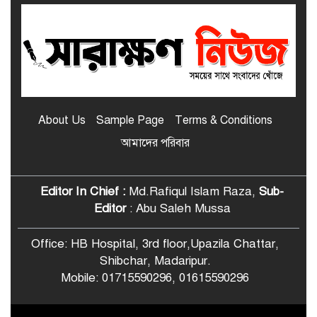
মাদারীপুর জেলার শ্রেষ্ঠ প্রধান শিক্ষক
নির্বাচিত হলেন শিবচরের ইদ্রিশ আলী
শিবচরে আত্মপ্রকাশ হলো “শিবচর পোস্ট
গ্র্যাজুয়েট প্রেস অ্যান্ড মিডিয়া
About Us
Sample Page
Terms & Conditions
অ্যালায়েন্স”
আমাদের পরিবার
শিবচরে বসতঘরে অগ্নিসংযোগের
অভিযোগ, পুড়ে ছাই ঘরবাড়ি ও
মালামাল
Editor In Chief :
Md.Rafiqul Islam Raza,
Sub-
Editor
: Abu Saleh Mussa
শিবচরে শিক্ষার্থীদের জন্য বিনামূল্যে বাস
ভাড়ার ব্যবস্থা করে দিলেন ছাত্রদল নেতা
Office: HB Hospital, 3rd floor,Upazila Chattar,
Shibchar, Madaripur.
Mobile: 01715590296, 01615590296
মাদারীপুরে এসএসসি পরীক্ষার প্রবেশপত্র
আটকে অতিরিক্ত টাকা আদায়ের