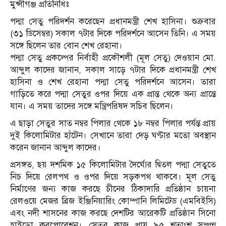
মুন্সীগঞ্জ প্রতিনিধিঃ
পদ্মা সেতু পরিদর্শন করেছেন প্রধানমন্ত্রী শেখ হাসিনা। শুক্রবার
(৩১ ডিসেম্বর) সকাল ৭টার দিকে পরিদর্শনে আসেন তিনি। এ সময়
সঙ্গে ছিলেন তার বোন শেখ রেহানা।
পদ্মা সেতু প্রকল্পের নির্বাহী প্রকৌশলী (মূল সেতু) দেওয়ান মো.
আব্দুল কাদের জানান, সকাল সাড়ে ৭টার দিকে প্রধানমন্ত্রী শেখ
হাসিনা ও শেখ রেহানা পদ্মা সেতু পরিদর্শনে আসেন। তারা
গাড়িতে করে পদ্মা সেতুর ওপর দিয়ে এক প্রান্ত থেকে অন্য প্রান্তে
যান। এ সময় তাদের সঙ্গে মন্ত্রিপরিষদ সচিব ছিলেন।
এ ছাড়া সেতুর সাত নম্বর পিলার থেকে ১৮ নম্বর পিলার পর্যন্ত প্রায়
দুই কিলোমিটার হাঁটেন। সেখানে তারা দেড় ঘণ্টার মতো অবস্থান
করেন জানান আব্দুল কাদের।
প্রসঙ্গত, ছয় দশমিক ১৫ কিলোমিটার দৈর্ঘ্যের দ্বিতল পদ্মা সেতুতে
নিচ দিয়ে রেলপথ ও ওপর দিয়ে সড়কপথ থাকবে। মূল সেতু
নির্মাণের জন্য কাজ করছে চীনের ঠিকাদারি প্রতিষ্ঠান চায়না
রেলওয়ে মেজর ব্রিজ ইঞ্জিনিয়ারিং কোম্পানি লিমিটেড (এমবিইসি)
এবং নদী শাসনের কাজ করছে দেশটির আরেকটি প্রতিষ্ঠান সিনো
হাইড্রো করপোরেশন। সেতুর কাজ প্রায় ৯৫ শতাংশ সম্পন্ন