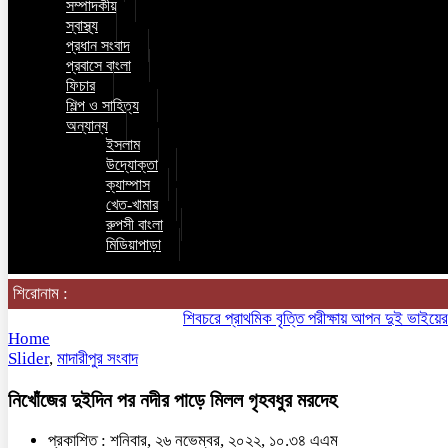
সম্পাদকীয়
স্বাস্থ্য
প্রধান সংবাদ
প্রবাসে বাংলা
ফিচার
শিল্প ও সাহিত্য
অন্যান্য
ইসলাম
উদ্যোক্তা
ক্যাম্পাস
খেত-খামার
রুপসী বাংলা
মিডিয়াপাড়া
শিরোনাম :
শিবচরে প্রাথমিক বৃত্তি পরীক্ষায় আপন দুই ভাইয়ের অনন্
Home
Slider
,
মাদারীপুর সংবাদ
নিখোঁজের দুইদিন পর নদীর পাড়ে মিলল গৃহবধুর মরদেহ
প্রকাশিত : শনিবার, ২৬ নভেম্বর, ২০২২, ১০.৩৪ এএম