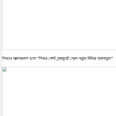
শিবচরে আত্মপ্রকাশ হলো “শিবচর পোস্ট গ্র্যাজুয়েট প্রেস অ্যান্ড মিডিয়া অ্যালায়েন্স”