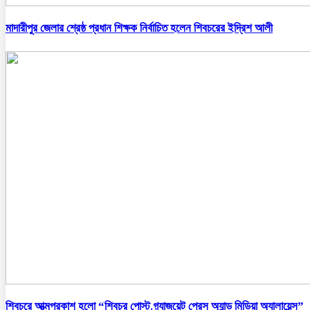
মাদারীপুর জেলার শ্রেষ্ঠ প্রধান শিক্ষক নির্বাচিত হলেন শিবচরের ইদ্রিশ আলী
শিবচরে আত্মপ্রকাশ হলো “শিবচর পোস্ট গ্র্যাজুয়েট প্রেস অ্যান্ড মিডিয়া অ্যালায়েন্স”