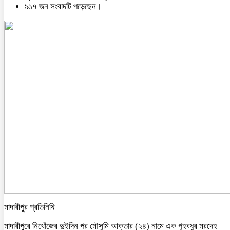
৯১৭ জন সংবাদটি পড়েছেন।
মাদারীপুর প্রতিনিধি
মাদারীপুরে নিখোঁজের দুইদিন পর মৌসুমি আক্তার (২৪) নামে এক গৃহবধুর মরদেহ