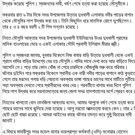
উদ্ধার করেছে পুলিশ। স্বজনদের দাবী, ধর্ষণ শেষে হত্যা করা হয়েছে মৌসুমীকে।
শুক্রবার রাত ৯ টার দিকে সদর উপজেলার উত্তর দুধখালী এলাকার নদীর পাড়ের বাগান
থেকে মৌসুমির লাশ উদ্ধার করা হয়। তিনি কিছুদিন ধরে মানসিক রোগে ভুগছিলেন।
তার ৫ ও ৪ বছর বয়সী ২ টি শিশু সন্তান রয়েছে।
নিহত মৌসুমি আক্তার সদর উপজেলার দুধখালী ইউনিয়নের উওর দুধখালী গ্রামের
মানিক হাওলারের মেয়ে ও একই এলাকার সৌদি প্রবাসী ইলিয়াস মীরার স্ত্রী।
পুলিশ ও স্বজনরা জানায়, বুধবার বিকেলে নিজ বাবার বাড়ি উত্তর দুধখালী থেকে একই
গ্রামে দাদির বাড়ির উদ্দেশ্যে বের হয় মৌসুমি। দাদির সাথে দেখা করে আর বাড়িতে ফির
আসেনি সে। পড়ে তার কোন খোঁজ না পেয়ে চারদিকে খোঁজখুজি শুরু করে পরিবার।
ঘটনার দুইদিন পরে শুক্রবার বিকেলে স্থানীয় এক নারী নদীর পাড়ের বাগানে কাঠ কুড়াত
গেলে তার মরদেহ গলায় দড়ি পেচানো অবস্থায় ভাঙ্গা গাছের ডালের সাথে মাটিতে লুটিয়ে
পড়া অবস্থায় দেখতে পেয়ে স্থানীয়দের খবর দেয়। পরবর্তীতে থানায় খবর দিলে পুলিশ
গিয়ে লাশ উদ্ধার করে ময়নাতদন্তের জন্য জেলা সদর হাসপাতালের মর্গে প্রেরণ করে
নিহতের খালাতো বোন তানজিলা আক্তার বলেন, আমার আপুকে ধর্ষণ শেষে হত্যা করে
গাছের ডালের সাথে ঝুলিয়ে দেয়া হয়েছে। আপু নয়তো আত্মহত্যা করবে কেন। তার ২ ট
ছোট ছোট বাচ্চা রয়েছে। আমরা আইনের কাছে ঘটনার তদন্ত করে সুষ্ঠু বিচারের দাবী
জানাই।
এ বিষয়ে মাদারীপুর সদর মডেল থানার ভারপ্রাপ্ত কর্মকর্তা (ওসি) মনোয়ার হোসেন