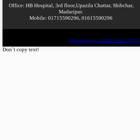
Office: HB Hospital, 3rd floor,Upazila Chattar, Shibchar,
Madaripur.
Mobile: 01715590296, 01615590296
© All rights reserved © 2022
BY
Developed by : JM IT SOLUTION
Don`t copy text!