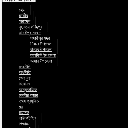
হোম
জাতীয়
সারাদেশ
বৃহত্তর ফরিদপুর
মাদারীপুর সংবাদ
মাদারীপুর সদর
শিবচর উপজেলা
রাজৈর উপজেলা
কালকিনি উপজেলা
ডাসার উপজেলা
রাজনীতি
অর্থনীতি
খেলাধুলা
বিনোদন
আন্তর্জাতিক
চাকরীর বাজার
তথ্য প্রযুক্তি
ধর্ম
মতামত
লাইফস্টাইল
শিক্ষাঙ্গন