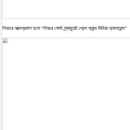
শিবচরে আত্মপ্রকাশ হলো “শিবচর পোস্ট গ্র্যাজুয়েট প্রেস অ্যান্ড মিডিয়া অ্যালায়েন্স”