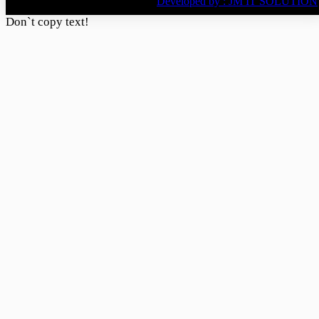
BY
Developed by : JM IT SOLUTION
Don`t copy text!