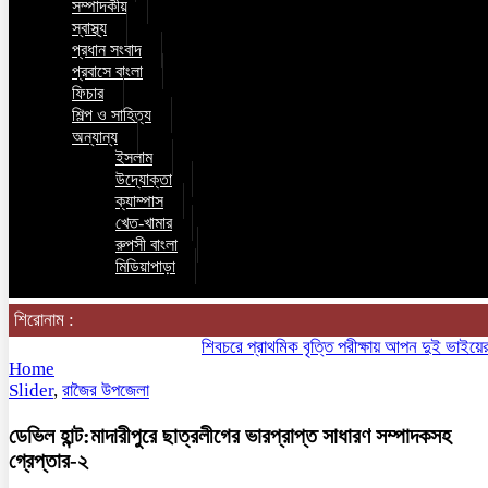
সম্পাদকীয়
স্বাস্থ্য
প্রধান সংবাদ
প্রবাসে বাংলা
ফিচার
শিল্প ও সাহিত্য
অন্যান্য
ইসলাম
উদ্যোক্তা
ক্যাম্পাস
খেত-খামার
রুপসী বাংলা
মিডিয়াপাড়া
শিরোনাম :
শিবচরে প্রাথমিক বৃত্তি পরীক্ষায় আপন দুই ভাইয়ের অনন
Home
Slider
,
রাজৈর উপজেলা
ডেভিল হান্ট:মাদারীপুরে ছাত্রলীগের ভারপ্রাপ্ত সাধারণ সম্পাদকসহ
গ্রেপ্তার-২