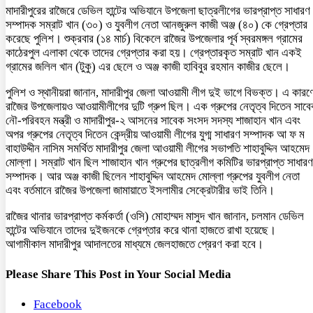
মাদারীপুরের রাজৈরে ডেভিল হান্টের অভিযানে উপজেলা ছাত্রলীগের ভারপ্রাপ্ত সাধারণ
সম্পাদক সম্রাট খান (৩০) ও যুবলীগ নেতা আনজুরুল কাজী অঞ্জ (৪০) কে গ্রেপ্তার
করেছে পুলিশ। শুক্রবার (১৪ মার্চ) বিকেলে রাজৈর উপজেলার পূর্ব স্বরমঙ্গল গ্রামের
কাঠেরপুল এলাকা থেকে তাদের গ্রেপ্তার করা হয়। গ্রেপ্তারকৃত সম্রাট খান একই
গ্রামের জলিল খান (টুকু) এর ছেলে ও অঞ্জ কাজী হাবিবুর রহমান কাজীর ছেলে।
পুলিশ ও স্থানীয়রা জানান, মাদারীপুর জেলা আওয়ামী লীগ দুই ভাগে বিভক্ত। এ কারণ
রাজৈর উপজেলায়ও আওয়ামীলীগের দুটি গ্রুপ ছিল। এক গ্রুপের নেতৃত্ব দিতেন সাব
নৌ-পরিবহন মন্ত্রী ও মাদারীপুর-২ আসনের সাবেক সংসদ সদস্য শাজাহান খান এবং
অপর গ্রুপের নেতৃত্ব দিতেন কেন্দ্রীয় আওয়ামী লীগের যুগ্ম সাধারণ সম্পাদক আ ফ ম
বাহাউদ্দীন নাসিম সমর্থিত মাদারীপুর জেলা আওয়ামী লীগের সভাপতি শাহাবুদ্দিন আহমেদ
মোল্লা। সম্রাট খান ছিল শাজাহান খান গ্রুপের ছাত্রলীগ কমিটির ভারপ্রাপ্ত সাধারণ
সম্পাদক। আর অঞ্জ কাজী ছিলেন শাহাবুদ্দিন আহমেদ মোল্লা গ্রুপের যুবলীগ নেতা
এবং বর্তমানে রাজৈর উপজেলা জামায়াতে ইসলামীর সেক্রেটারীর ভাই তিনি।
রাজৈর থানার ভারপ্রাপ্ত কর্মকর্তা (ওসি) মোহাম্মদ মাসুদ খান জানান, চলমান ডেভিল
হান্টের অভিযানে তাদের দুইজনকে গ্রেপ্তার করে থানা হাজতে রাখা হয়েছে।
আগামীকাল মাদারীপুর আদালতের মাধ্যমে জেলহাজতে প্রেরণ করা হবে।
Please Share This Post in Your Social Media
Facebook