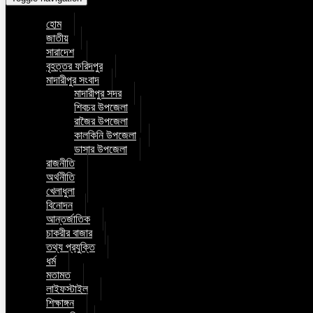
হোম
জাতীয়
সারাদেশ
বৃহত্তর ফরিদপুর
মাদারীপুর সংবাদ
মাদারীপুর সদর
শিবচর উপজেলা
রাজৈর উপজেলা
কালকিনি উপজেলা
ডাসার উপজেলা
রাজনীতি
অর্থনীতি
খেলাধুলা
বিনোদন
আন্তর্জাতিক
চাকরীর বাজার
তথ্য প্রযুক্তি
ধর্ম
মতামত
লাইফস্টাইল
শিক্ষাঙ্গন