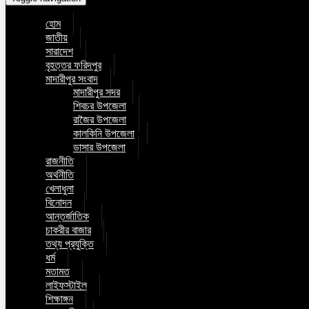
হোম
জাতীয়
সারাদেশ
বৃহত্তর ফরিদপুর
মাদারীপুর সংবাদ
মাদারীপুর সদর
শিবচর উপজেলা
রাজৈর উপজেলা
কালকিনি উপজেলা
ডাসার উপজেলা
রাজনীতি
অর্থনীতি
খেলাধুলা
বিনোদন
আন্তর্জাতিক
চাকরীর বাজার
তথ্য প্রযুক্তি
ধর্ম
মতামত
লাইফস্টাইল
শিক্ষাঙ্গন