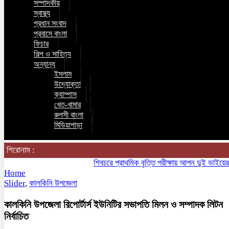
সম্পাদকীয়
স্বাস্থ্য
প্রধান সংবাদ
প্রবাসে বাংলা
ফিচার
শিল্প ও সাহিত্য
অন্যান্য
ইসলাম
উদ্যোক্তা
ক্যাম্পাস
খেত-খামার
রুপসী বাংলা
মিডিয়াপাড়া
শিরোনাম :
শিবচরে প্রাথমিক বৃত্তি পরীক্ষায় আপন দুই ভাইয়ের অনন্য
Home
Slider
,
কালকিনি উপজেলা
কালকিনি উপজেলা রিপোর্টার্স ইউনিটির সভাপতি মিলন ও সম্পাদক লিটন
নির্বাচিত