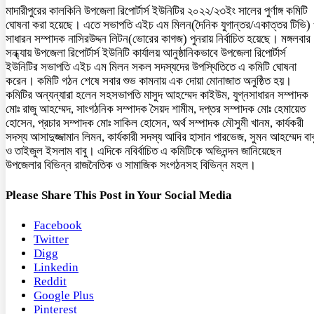
মাদারীপুরের কালকিনি উপজেলা রিপোর্টার্স ইউনিটির ২০২২/২৩ইং সালের পুর্ণাঙ্গ কমিটি
ঘোষনা করা হয়েছে। এতে সভাপতি এইচ এম মিলন(দৈনিক যুগান্তর/একাত্তর টিভি)
সাধারন সম্পাদক নাসিরউদ্দন লিটন(ভোরের কাগজ) পুনরায় নির্বাচিত হয়েছে। মঙ্গলবার
সন্ধ্যায় উপজেলা রিপোর্টার্স ইউনিটি কার্যালয় আনুষ্ঠানিকভাবে উপজেলা রিপোর্টার্স
ইউনিটির সভাপতি এইচ এম মিলন সকল সদস্যদের উপস্থিতিতে এ কমিটি ঘোষনা
করেন। কমিটি গঠন শেষে সবার শুভ কামনায় এক দোয়া মোনাজাত অনুষ্ঠিত হয়।
কমিটির অন্যন্যারা হলেন সহসভাপতি মাসুদ আহম্মেদ কাইউম, যুগ্নসাধারন সম্পাদক
মোঃ রাজু আহম্মেদ, সাংগঠনিক সম্পাদক সৈয়দ শামীম, দপ্তর সম্পাদক মোঃ হেমায়েত
হোসেন, প্রচার সম্পাদক মোঃ সাকিল হোসেন, অর্থ সম্পাদক মৌসুমী খানম, কার্যকরী
সদস্য আসাদুজ্জামান লিমন, কার্যকারী সদস্য আবির হাসান পারভেজ, সুমন আহম্মেদ বাব
ও তাইজুল ইসলাম বাবু। এদিকে নবির্বাচিত এ কমিটিকে অভিনন্দন জানিয়েছেন
উপজেলার বিভিন্ন রাজনৈতিক ও সামাজিক সংগঠনসহ বিভিন্ন মহল।
Please Share This Post in Your Social Media
Facebook
Twitter
Digg
Linkedin
Reddit
Google Plus
Pinterest