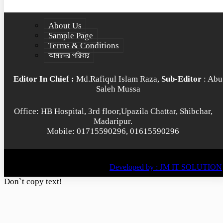
About Us
Sample Page
Terms & Conditions
আমাদের পরিবার
Editor In Chief :
Md.Rafiqul Islam Raza,
Sub-Editor
: Abu
Saleh Mussa
Office: HB Hospital, 3rd floor,Upazila Chattar, Shibchar,
Madaripur.
Mobile: 01715590296, 01615590296
© All rights reserved © 2022
BY
Developed by : JM IT SOLUTION
Don`t copy text!