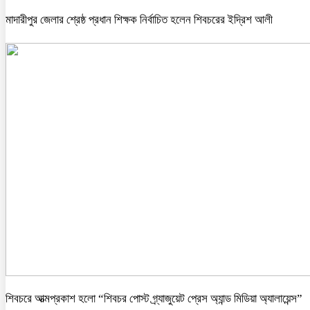
মাদারীপুর জেলার শ্রেষ্ঠ প্রধান শিক্ষক নির্বাচিত হলেন শিবচরের ইদ্রিশ আলী
শিবচরে আত্মপ্রকাশ হলো “শিবচর পোস্ট গ্র্যাজুয়েট প্রেস অ্যান্ড মিডিয়া অ্যালায়েন্স”