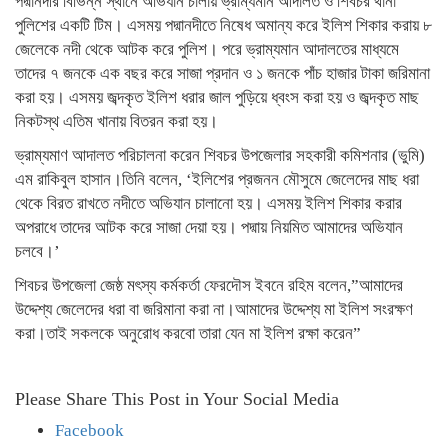
পদ্মানদীর বিভিন্ন স্থানে অভিযান চালায় ভ্রাম্যমান আদালত ও শিবচর থানা
পুলিশের একটি টিম। এসময় পদ্মানদীতে নিষেধ অমান্য করে ইলিশ শিকার করায় ৮
জেলেকে নদী থেকে আটক করে পুলিশ। পরে ভ্রাম্যমান আদালতের মাধ্যমে
তাদের ৭ জনকে এক বছর করে সাজা প্রদান ও ১ জনকে পাঁচ হাজার টাকা জরিমানা
করা হয়। এসময় জব্দকৃত ইলিশ ধরার জাল পুড়িয়ে ধ্বংস করা হয় ও জব্দকৃত মাছ
নিকটস্থ এতিম খানায় বিতরন করা হয়।
ভ্রাম্যমাণ আদালত পরিচালনা করেন শিবচর উপজেলার সহকারী কমিশনার (ভুমি)
এম রাকিবুল হাসান।তিনি বলেন, ‘ইলিশের প্রজনন মৌসুমে জেলেদের মাছ ধরা
থেকে বিরত রাখতে নদীতে অভিযান চালানো হয়। এসময় ইলিশ শিকার করার
অপরাধে তাদের আটক করে সাজা দেয়া হয়। পদ্মায় নিয়মিত আমাদের অভিযান
চলবে।’
শিবচর উপজেলা জেষ্ঠ মৎস্য কর্মকর্তা ফেরদৌস ইবনে রহিম বলেন,”আমাদের
উদ্দেশ্য জেলেদের ধরা বা জরিমানা করা না।আমাদের উদ্দেশ্য মা ইলিশ সংরক্ষণ
করা।তাই সকলকে অনুরোধ করবো তারা যেন মা ইলিশ রক্ষা করেন”
Please Share This Post in Your Social Media
Facebook