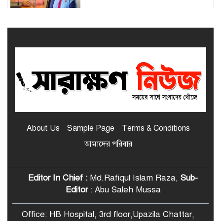
মাদারীপুরে শ্রেষ্ঠ প্রধান শিক্ষিকা নির্বাচিত
শিবচরের সেলিনা
মাদারীপুর জেলার শ্রেষ্ঠ প্রধান শিক্ষক
নির্বাচিত হলেন শিবচরের ইদ্রিশ আলী
শিবচরে আত্মপ্রকাশ হলো “শিবচর পোস্ট
গ্র্যাজুয়েট প্রেস অ্যান্ড মিডিয়া
About Us
Sample Page
Terms & Conditions
অ্যালায়েন্স”
আমাদের পরিবার
শিবচরে বসতঘরে অগ্নিসংযোগের
অভিযোগ, পুড়ে ছাই ঘরবাড়ি ও
মালামাল
Editor In Chief :
Md.Rafiqul Islam Raza,
Sub-
Editor
: Abu Saleh Mussa
শিবচরে শিক্ষার্থীদের জন্য বিনামূল্যে বাস
ভাড়ার ব্যবস্থা করে দিলেন ছাত্রদল নেতা
Office: HB Hospital, 3rd floor,Upazila Chattar,