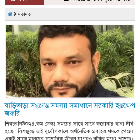
মতামত
বাড়িভাড়া সংক্রান্ত সমস্যা সমাধানে সরকারি হস্তক্ষেপ
জরুরি
শিবচরনিউজ২৪.কম ডেস্কঃ সময়ের সাথে সাথে করোনার থাবা দীর্ঘ
হচ্ছে। বিশ্বজুড়ে এই দুর্যোগকালে অর্থনৈতিক প্রবাহও থমকে গেছে।
একই সাথে মানুষের স্বাভাবিক জীবন যাপনও ঝুঁকির মধ্যে পড়েছে।