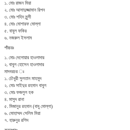
১. মোঃ রাজন মিয়া
২. মোঃ আসাদুজ্জামান রিপন
৩. মোঃ শহিদ মুন্সী
৪. মোঃ মোশারফ মোল্লা
৫. বাবুল ফকির
৬. নজরুল ইসলাম
পাঁচ্চরঃ
১. মোঃ দেলোয়ার হাওলাদার
২. বাবুল হোসেন হাওলাদার
মাদবরচর ঃ
১. চৌধুরী সুলতান মাহমুদ
২. মোঃ সাইদুর রহমান বাবুল
৩. মোঃ ফজলুল হক
৪. মাসুদ রানা
৫. মিজানুর রহমান (বাবু মোল্লা)
৬. মোহাম্মদ সেলিম মিয়া
৭. হারুনুর রশিদ