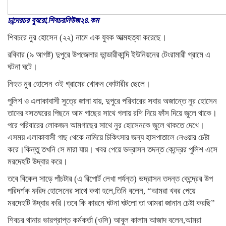
চান্দেরচর ব্যুরো,শিবচরনিউজ২৪.কম
শিবচরে নুর হোসেন (২২) নামে এক যুবক আত্মহত্যা করেছে।
রবিবার (৯ আগষ্ট) দুপুরে উপজেলার ভান্ডারীকান্দি ইউনিয়নের টেংরামারী গ্রামে এ
ঘটনা ঘটে।
নিহত নুর হোসেন ওই গ্রামের খোকন কোটারীর ছেলে।
পুলিশ ও এলাকাবাসী সুত্রে জানা যায়, দুপুরে পরিবারের সবার অজান্তে নুর হোসেন
তাদের বসতঘরের পিছনে আম গাছের সাথে গলায় রশি দিয়ে ফাঁস দিয়ে জুলে থাকে।
পরে পরিবারের লোকজন আমগাছের সাথে নুর হোসেনকে জুলে থাকতে দেখে।
এসময় এলাকাবাসী গাছ থেকে নামিয়ে চিকিৎসার জন্য হাসপাতালে নেওয়ার চেষ্টা
করে।কিন্তু তখনি সে মারা যায়। খবর পেয়ে ভদ্রাসন তদন্ত কেন্দ্রের পুলিশ এসে
মরদেহটি উদ্বার করে।
তবে বিকেল সাড়ে পাঁচটার (এ রিপোর্ট লেখা পর্যন্ত) ভদ্রাসন তদন্ত কেন্দ্রের উপ
পরিদর্শক ফরিদ হোসেনের সাথে কথা হলে,তিনি বলেন, “আমরা খবর পেয়ে
মরদেহটি উদ্বার করি।তবে কি কারনে ঘটনা ঘটলো তা আমরা জানান চেষ্টা করছি”
শিবচর থানার ভারপ্রাপ্ত কর্মকর্তা (ওসি) আবুল কালাম আজাদ বলেন,আমরা