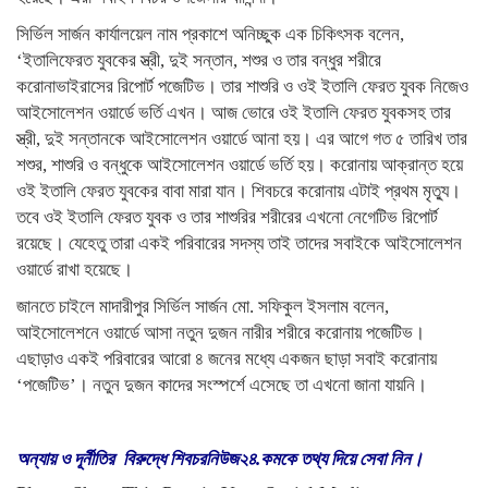
সির্ভিল সার্জন কার্যালয়েল নাম প্রকাশে অনিচ্ছুক এক চিকিৎসক বলেন,
‘ইতালিফেরত যুবকের স্ত্রী, দুই সন্তান, শশুর ও তার বন্ধুর শরীরে
করোনাভাইরাসের রিপোর্ট পজেটিভ। তার শাশুরি ও ওই ইতালি ফেরত যুবক নিজেও
আইসোলেশন ওয়ার্ডে ভর্তি এখন। আজ ভোরে ওই ইতালি ফেরত যুবকসহ তার
স্ত্রী, দুই সন্তানকে আইসোলেশন ওয়ার্ডে আনা হয়। এর আগে গত ৫ তারিখ তার
শশুর, শাশুরি ও বন্ধুকে আইসোলেশন ওয়ার্ডে ভর্তি হয়। করোনায় আক্রান্ত হয়ে
ওই ইতালি ফেরত যুবকের বাবা মারা যান। শিবচরে করোনায় এটাই প্রথম মৃত্যু।
তবে ওই ইতালি ফেরত যুবক ও তার শাশুরির শরীরের এখনো নেগেটিভ রিপোর্ট
রয়েছে। যেহেতু তারা একই পরিবারের সদস্য তাই তাদের সবাইকে আইসোলেশন
ওয়ার্ডে রাখা হয়েছে।
জানতে চাইলে মাদারীপুর সির্ভিল সার্জন মো. সফিকুল ইসলাম বলেন,
আইসোলেশনে ওয়ার্ডে আসা নতুন দুজন নারীর শরীরে করোনায় পজেটিভ।
এছাড়াও একই পরিবারের আরো ৪ জনের মধ্যে একজন ছাড়া সবাই করোনায়
‘পজেটিভ’। নতুন দুজন কাদের সংস্পর্শে এসেছে তা এখনো জানা যায়নি।
অন্যায় ও দূর্নীতির বিরুদ্ধে শিবচরনিউজ২৪.কমকে তথ্য দিয়ে সেবা নিন।