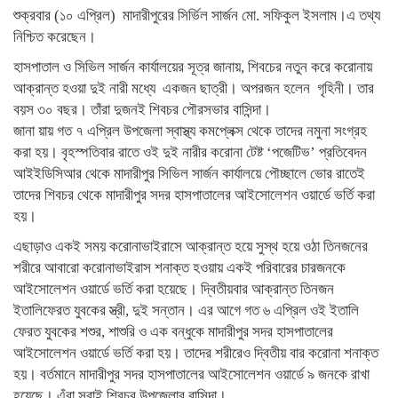
শুক্রবার (১০ এপ্রিল) মাদারীপুরের সির্ভিল সার্জন মো. সফিকুল ইসলাম।এ তথ্য
নিশ্চিত করেছেন।
হাসপাতাল ও সিভিল সার্জন কার্যালয়ের সূত্র জানায়, শিবচের নতুন করে করোনায়
আক্রান্ত হওয়া দুই নারী মধ্যে একজন ছাত্রী। অপরজন হলেন গৃহিনী। তার
বয়স ৩০ বছর। তাঁরা দুজনই শিবচর পৌরসভার বাসিন্দা।
জানা য়ায় গত ৭ এপ্রিল উপজেলা স্বাস্থ্য কমপ্লেক্স থেকে তাদের নমুনা সংগ্রহ
করা হয়। বৃহস্পতিবার রাতে ওই দুই নারীর করোনা টেষ্ট ‘পজেটিভ’ প্রতিবেদন
আইইডিসিআর থেকে মাদারীপুর সিভিল সার্জন কার্যালয়ে পৌচ্ছালে ভোর রাতেই
তাদের শিবচর থেকে মাদারীপুর সদর হাসপাতালের আইসোলেশন ওয়ার্ডে ভর্তি করা
হয়।
এছাড়াও একই সময় করোনাভাইরাসে আক্রান্ত হয়ে সুস্থ হয়ে ওঠা তিনজনের
শরীরে আবারো করোনাভাইরাস শনাক্ত হওয়ায় একই পরিবারের চারজনকে
আইসোলেশন ওয়ার্ডে ভর্তি করা হয়েছে। দ্বিতীয়বার আক্রান্ত তিনজন
ইতালিফেরত যুবকের স্ত্রী, দুই সন্তান। এর আগে গত ৬ এপ্রিল ওই ইতালি
ফেরত যুবকের শশুর, শাশুরি ও এক বন্ধুকে মাদারীপুর সদর হাসপাতালের
আইসোলেশন ওয়ার্ডে ভর্তি করা হয়। তাদের শরীরেও দ্বিতীয় বার করোনা শনাক্ত
হয়। বর্তমানে মাদারীপুর সদর হাসপাতালের আইসোলেশন ওয়ার্ডে ৯ জনকে রাখা
হয়েছে। এঁরা সবাই শিবচর উপজেলার বাসিন্দা।